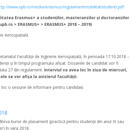
ttp://www.upb.ro/media/erasmus/regulamentmobilitatistudenti.pdf
tatea Erasmus+ a studenţilor, masteranzilor şi doctoranzilor
pb.ro > ERASMUS+ > ERASMUS+ 2018 – 2019)
rie Aerospațială.
ariatul Facultății de Inginerie Aerospațială, în perioada 17.10.2018 –
enții și în timpul programului afișat. Dosarele de candidat vor fi
lului 27 din regulament.
Interviul va avea loc în ziua de miercuri,
le se vor afișa la avizierul facultății.
a loc o sesiune de informare pentru candidați.
018
eva burse de plasament (practică pentru studenții din anul III sau
ter) în vara 2018.