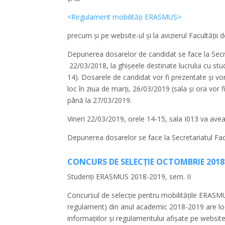
<Regulament mobilități ERASMUS>
precum și pe website-ul și la avizierul Facultății 
Depunerea dosarelor de candidat se face la Secret
22/03/2018, la ghișeele destinate lucrului cu stud
14). Dosarele de candidat vor fi prezentate și vo
loc în ziua de marți, 26/03/2019 (sala și ora vor f
până la 27/03/2019.
Vineri 22/03/2019, orele 14-15, sala I013 va ave
Depunerea dosarelor se face la Secretariatul Fac
CONCURS DE SELECȚIE OCTOMBRIE 2018
Studenți ERASMUS 2018-2019, sem. II
Concursul de selecție pentru mobilitățile ERASMUS
regulament) din anul academic 2018-2019 are lo
informațiilor și regulamentului afișate pe websit