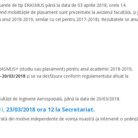
dosarele de tip ERASMUS până la data de 03 aprilie 2018, orele 14.
ind mobilitățile de plasament sunt prezentate la avizierul facultății, și
 anul 2018-2019, similar cu cel pentru 2017-2018). Rezultatele se an
 ERASMUS+ (studiu sau plasament) pentru anul academic 2018-2019,
-20/03/2018
și se va desfășura conform regulamentului afișat la
ultății de Inginerie Aerospațială, până la data de 20/03/2018.
ri,
23/03/2018 ora 12 la Secretariat.
trată din motive independente de voința noastră (a intervenit o ședinț