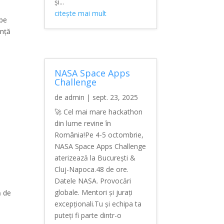
și...
citește mai mult
 pe
unță
NASA Space Apps
Challenge
de
admin
|
sept. 23, 2025
🚀 Cel mai mare hackathon
din lume revine în
România!Pe 4-5 octombrie,
NASA Space Apps Challenge
aterizează la București &
Cluj-Napoca.48 de ore.
Datele NASA. Provocări
globale. Mentori și jurați
ă de
excepționali.Tu și echipa ta
puteți fi parte dintr-o