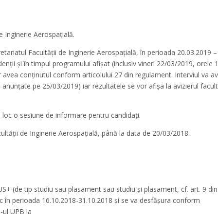
de Inginerie Aerospațială.
ariatul Facultății de Inginerie Aerospațială, în perioada 20.03.2019 –
enții și în timpul programului afișat (inclusiv vineri 22/03/2019, orele 
r avea conținutul conform articolului 27 din regulament. Interviul va a
i anunțate pe 25/03/2019) iar rezultatele se vor afișa la avizierul facult
a loc o sesiune de informare pentru candidați.
ultății de Inginerie Aerospațială, până la data de 20/03/2018.
+ (de tip studiu sau plasament sau studiu și plasament, cf. art. 9 din
c în perioada 16.10.2018-31.10.2018 și se va desfășura conform
e-ul UPB la