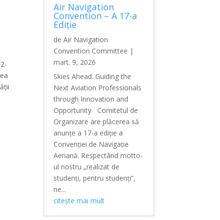
Air Navigation
Convention – A 17-a
Ediție
de
Air Navigation
Convention Committee
|
mart. 9, 2026
12-
vea
Skies Ahead: Guiding the
ății
Next Aviation Professionals
through Innovation and
Opportunity Comitetul de
Organizare are plăcerea să
anunțe a 17-a ediție a
Convenției de Navigație
Aeriană. Respectând motto-
ul nostru „realizat de
studenți, pentru studenți”,
ne...
citește mai mult