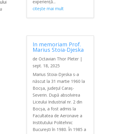
experiență...
ului
citește mai mult
ru
In memoriam Prof.
Marius Stoia-Djeska
de
Octavian Thor Pleter
|
sept. 18, 2025
Marius Stoia-Djeska s-a
născut la 31 martie 1960 la
Bocșa, județul Caraș-
Severin. După absolvirea
Liceului Industrial nr. 2 din
Bocșa, a fost admis la
Facultatea de Aeronave a
Institutului Politehnic
București în 1980. În 1985 a