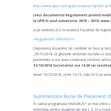
http://www.upb.ro/program-erasmus-llp.htm
și
h
(vezi documentul Regulament privind mobili
la UPB în anul universitar 2018 – 2019,
www.u
și pe website-ul și la avizierul Facultății de Ingine
<Regulament ERASMUS>l
Depunerea dosarelor de candidat se face la Secret
29/10/2018, la ghișeele destinate lucrului cu stud
prezentate și vor avea conținutul conform artico
31/10/2018 Secretariat ora 14.00 iar rezultate
Vineri 19/10/2018, orele 14-15, sala I013 va ave
Suplimentare Burse de Plasament 2
În cadrul programului ERASMUS+ se mai oferă cât
internship pentru studenții din anii I, II, IV și mas