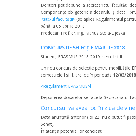
Doritorii pot depune la secretariatul facultății 
Componența obligatorie a dosarului și detalii priv
<site-ul facultății>
(se aplică Regulamentul pentru
până la 05 aprilie 2018.
Prodecan Prof. dr. ing. Marius Stoia-Djeska
CONCURS DE SELECȚIE MARTIE 2018
Studenți ERASMUS 2018-2019, sem. I si II
Un nou concurs de selecție pentru mobilitățile
semestrele I si II, are loc în perioada
12/03/2018
<Regulament ERASMUS>l
Depunerea dosarelor se face la Secretariatul Fac
Concursul va avea loc în ziua de vine
Data anunțată anterior (joi 22) nu a putut fi păs
Senat).
În atenția potențialilor candidați: