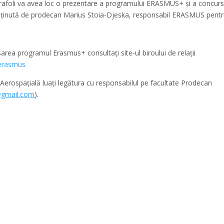
 Carafoli va avea loc o prezentare a programului ERASMUS+ și a concurs
sținută de prodecan Marius Stoia-Djeska, responsabil ERASMUS pent
sarea programul Erasmus+ consultați site-ul biroului de relații
/erasmus
e Aerospațială luați legătura cu responsabilul pe facultate Prodecan
@gmail.com
).