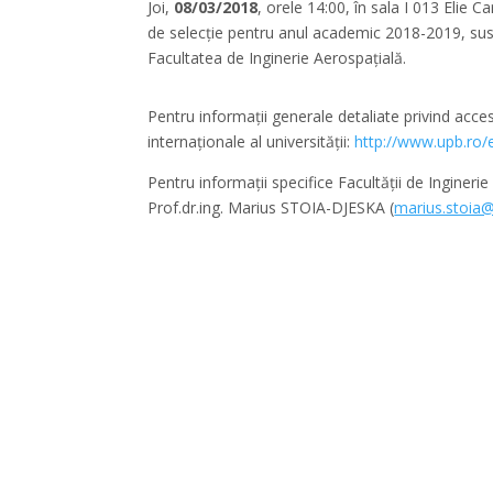
Joi,
08/03/2018
, orele 14:00, în sala I 013 Elie
de selecție pentru anul academic 2018-2019, su
Facultatea de Inginerie Aerospațială.
Pentru informații generale detaliate privind acce
internaționale al universității:
http://www.upb.ro
Pentru informații specifice Facultății de Ingineri
Prof.dr.ing. Marius STOIA-DJESKA (
marius.stoia